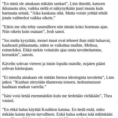
”En minä ole ainakaan mikään sankari”, Linn ilmoitti, katsoen
ikkunasta ulos, vaikka sieltä ei näkynytkään juuri muuta kuin
harmaata seinää. ”Aika kaukana siitä. Mutta voisin yrittää tehdä
jotain vaihteeksi vaikka oikein.”
”Eikös me olla tehty suunnilleen niin tämän koko homman ajan.
Niin oikein kuin osataan”, Josh sanoi.
”Jos multa kysytään, monet muut ovat tehneet ihan mitä haluavat,
kauheasti piittaamatta, miten se vaikuttaa muihin. Melissa,
esimerkiksi. Ehkä mekin voitaisiin ajaa omia tavoitteitamme,
kerrankin”, sanoin.
Kävelin sohvan viereen ja istuin lopulta matolle, nojaten pääni
sohvan käsinojaan.
”Ei minulla ainakaan ole mitään hienoa ideologista tavoitetta”, Linn
jatkoi. ”Kunhan siirrytään tilanteesta toiseen, tiedonmuruset
haalitaan matkan varrella.”
”Isäsi voisi tietää enemmänkin kuin me tiedetään vieläkään”, Thea
vastasi.
”En ehkä halua käyttää Koalition kaistaa. En tiedä enää, onko
mikään kaista täysin turvallinen. Enkä halua sotkea isää mihinkään