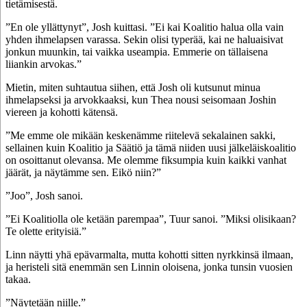
tietämisestä.
”En ole yllättynyt”, Josh kuittasi. ”Ei kai Koalitio halua olla vain
yhden ihmelapsen varassa. Sekin olisi typerää, kai ne haluaisivat
jonkun muunkin, tai vaikka useampia. Emmerie on tällaisena
liiankin arvokas.”
Mietin, miten suhtautua siihen, että Josh oli kutsunut minua
ihmelapseksi ja arvokkaaksi, kun Thea nousi seisomaan Joshin
viereen ja kohotti kätensä.
”Me emme ole mikään keskenämme riitelevä sekalainen sakki,
sellainen kuin Koalitio ja Säätiö ja tämä niiden uusi jälkeläiskoalitio
on osoittanut olevansa. Me olemme fiksumpia kuin kaikki vanhat
jäärät, ja näytämme sen. Eikö niin?”
”Joo”, Josh sanoi.
”Ei Koalitiolla ole ketään parempaa”, Tuur sanoi. ”Miksi olisikaan?
Te olette erityisiä.”
Linn näytti yhä epävarmalta, mutta kohotti sitten nyrkkinsä ilmaan,
ja heristeli sitä enemmän sen Linnin oloisena, jonka tunsin vuosien
takaa.
”Näytetään niille.”