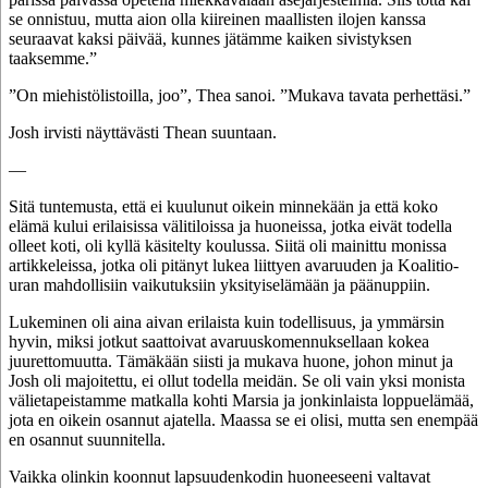
se onnistuu, mutta aion olla kiireinen maallisten ilojen kanssa
seuraavat kaksi päivää, kunnes jätämme kaiken sivistyksen
taaksemme.”
”On miehistölistoilla, joo”, Thea sanoi. ”Mukava tavata perhettäsi.”
Josh irvisti näyttävästi Thean suuntaan.
—
Sitä tuntemusta, että ei kuulunut oikein minnekään ja että koko
elämä kului erilaisissa välitiloissa ja huoneissa, jotka eivät todella
olleet koti, oli kyllä käsitelty koulussa. Siitä oli mainittu monissa
artikkeleissa, jotka oli pitänyt lukea liittyen avaruuden ja Koalitio-
uran mahdollisiin vaikutuksiin yksityiselämään ja päänuppiin.
Lukeminen oli aina aivan erilaista kuin todellisuus, ja ymmärsin
hyvin, miksi jotkut saattoivat avaruuskomennuksellaan kokea
juurettomuutta. Tämäkään siisti ja mukava huone, johon minut ja
Josh oli majoitettu, ei ollut todella meidän. Se oli vain yksi monista
välietapeistamme matkalla kohti Marsia ja jonkinlaista loppuelämää,
jota en oikein osannut ajatella. Maassa se ei olisi, mutta sen enempää
en osannut suunnitella.
Vaikka olinkin koonnut lapsuudenkodin huoneeseeni valtavat