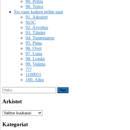
89. Pohja
90. Toivo
Jos vaan kaiken peliin paat
91. Aikuiset
0x5C
92. Arvoitus
93. Tähdet
94. Tuntematon
95. Pinta
96. Ovet
97. Lupa
98. Loiske
99. Valinta
???
1100011
100. Alku
Haku:
Arkistot
Arkistot
Kategoriat