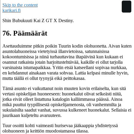
Skip to the content
karikari.fi
Shin Bubukuuti Kai Z GT X Destiny.
76. Päämäärät
Asettauduimme pitkin poikin Tuurin kodin olohuonetta. Aivan kuten
asuntolahuoneissa vietetyissä illanvietoissa, satunnaisissa
kokoontumisissa ja niinä turhauttavina iltapäivinä kun kukaan ei
osannut ratkaista jotain harjoitustehtävää, kaikille ei ollut tarjolla
varsinaista istumapaikkaa. Yritin etsiä katseellani sopivaa nurkkaa,
en kehdannut ainakaan varata sohvaa. Lattia kelpasi minulle hyvin,
mutta täällä ei ollut tyynyjä eikä peittokasaa.
Tämä asunto ei vaikuttanut noin muuten kovin erilaiselta, kun sitä
vertasi opiskelijan huoneeseen: huonekalut olivat selkeästi niitä,
jotka eivät olleet listattuna katalogin kalliimmassa päässä. Ainoa
mikä puuttui tyypillisestä opiskelijamenosta, oli vanhemmilta ja
sukulaisilta saadut vanhat, suvussa kulkeneet huonekalut. Sellaisia ei
juurikaan kuljeteltu avaruuteen.
Tuur osoitti kohti vaimeasti hurisevaa jääkaappia yhdistetyssä
olohuoneen ja keittiön muodostamassa tilassa.