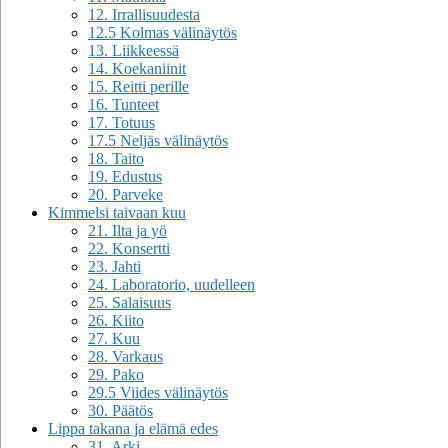
12. Irrallisuudesta
12.5 Kolmas välinäytös
13. Liikkeessä
14. Koekaniinit
15. Reitti perille
16. Tunteet
17. Totuus
17.5 Neljäs välinäytös
18. Taito
19. Edustus
20. Parveke
Kimmelsi taivaan kuu
21. Ilta ja yö
22. Konsertti
23. Jahti
24. Laboratorio, uudelleen
25. Salaisuus
26. Kiito
27. Kuu
28. Varkaus
29. Pako
29.5 Viides välinäytös
30. Päätös
Lippa takana ja elämä edes
31. Arki