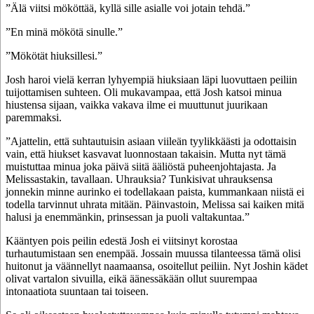
”Älä viitsi mököttää, kyllä sille asialle voi jotain tehdä.”
”En minä mökötä sinulle.”
”Mökötät hiuksillesi.”
Josh haroi vielä kerran lyhyempiä hiuksiaan läpi luovuttaen peiliin
tuijottamisen suhteen. Oli mukavampaa, että Josh katsoi minua
hiustensa sijaan, vaikka vakava ilme ei muuttunut juurikaan
paremmaksi.
”Ajattelin, että suhtautuisin asiaan viileän tyylikkäästi ja odottaisin
vain, että hiukset kasvavat luonnostaan takaisin. Mutta nyt tämä
muistuttaa minua joka päivä siitä ääliöstä puheenjohtajasta. Ja
Melissastakin, tavallaan. Uhrauksia? Tunkisivat uhrauksensa
jonnekin minne aurinko ei todellakaan paista, kummankaan niistä ei
todella tarvinnut uhrata mitään. Päinvastoin, Melissa sai kaiken mitä
halusi ja enemmänkin, prinsessan ja puoli valtakuntaa.”
Kääntyen pois peilin edestä Josh ei viitsinyt korostaa
turhautumistaan sen enempää. Jossain muussa tilanteessa tämä olisi
huitonut ja väännellyt naamaansa, osoitellut peiliin. Nyt Joshin kädet
olivat vartalon sivuilla, eikä äänessäkään ollut suurempaa
intonaatiota suuntaan tai toiseen.