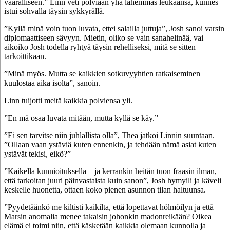
vaaralliseen.” Linn veti polviaan yhä lähemmäs leukaansa, kunnes
istui sohvalla täysin sykkyrällä.
”Kyllä minä voin tuon luvata, ettei salailla juttuja”, Josh sanoi varsin
diplomaattiseen sävyyn. Mietin, oliko se vain sanahelinää, vai
aikoiko Josh todella ryhtyä täysin rehelliseksi, mitä se sitten
tarkoittikaan.
”Minä myös. Mutta se kaikkien sotkuvyyhtien ratkaiseminen
kuulostaa aika isolta”, sanoin.
Linn tuijotti meitä kaikkia polviensa yli.
”En mä osaa luvata mitään, mutta kyllä se käy.”
”Ei sen tarvitse niin juhlallista olla”, Thea jatkoi Linnin suuntaan.
”Ollaan vaan ystäviä kuten ennenkin, ja tehdään nämä asiat kuten
ystävät tekisi, eikö?”
”Kaikella kunnioituksella – ja kerrankin heitän tuon fraasin ilman,
että tarkoitan juuri päinvastaista kuin sanon”, Josh hymyili ja käveli
keskelle huonetta, ottaen koko pienen asunnon tilan haltuunsa.
”Pyydetäänkö me kiltisti kaikilta, että lopettavat hölmöilyn ja että
Marsin anomalia menee takaisin johonkin madonreikään? Oikea
elämä ei toimi niin, että käsketään kaikkia olemaan kunnolla ja