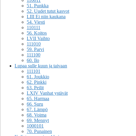
110011
51. Punkka
52. Uudet tutut kasvot
LIII Ei niin kaukana
54. Viesti
110111
56. Koitos
LVII Vaihto
111010
59. Parvi
111100
60. Ilo
Lupaa sulle kuun ja taivaan
111101
61. Joukkio
62. Pinkki
63. Peilit
LXIV Vanhat ystävät
65. Harmaa
66. Suru
67. Lämpö
68. Voima
69. Mennyt
1000101
70. Punainen