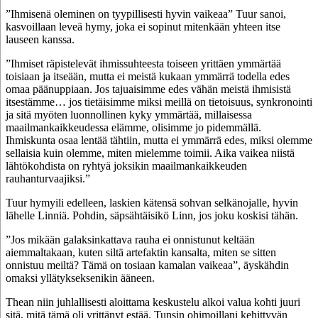
”Ihmisenä oleminen on tyypillisesti hyvin vaikeaa” Tuur sanoi,
kasvoillaan leveä hymy, joka ei sopinut mitenkään yhteen itse
lauseen kanssa.
”Ihmiset räpistelevät ihmissuhteesta toiseen yrittäen ymmärtää
toisiaan ja itseään, mutta ei meistä kukaan ymmärrä todella edes
omaa päänuppiaan. Jos tajuaisimme edes vähän meistä ihmisistä
itsestämme… jos tietäisimme miksi meillä on tietoisuus, synkronointi
ja sitä myöten luonnollinen kyky ymmärtää, millaisessa
maailmankaikkeudessa elämme, olisimme jo pidemmällä.
Ihmiskunta osaa lentää tähtiin, mutta ei ymmärrä edes, miksi olemme
sellaisia kuin olemme, miten mielemme toimii. Aika vaikea niistä
lähtökohdista on ryhtyä joksikin maailmankaikkeuden
rauhanturvaajiksi.”
Tuur hymyili edelleen, laskien kätensä sohvan selkänojalle, hyvin
lähelle Linniä. Pohdin, säpsähtäisikö Linn, jos joku koskisi tähän.
”Jos mikään galaksinkattava rauha ei onnistunut keltään
aiemmaltakaan, kuten siltä artefaktin kansalta, miten se sitten
onnistuu meiltä? Tämä on tosiaan kamalan vaikeaa”, äyskähdin
omaksi yllätykseksenikin ääneen.
Thean niin juhlallisesti aloittama keskustelu alkoi valua kohti juuri
sitä, mitä tämä oli yrittänyt estää. Tunsin ohimoillani kehittyvän