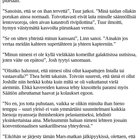
pidetään.”
”Sanoisin, että se on ihan tervettä”, Tuur jatkoi. ”Minä taidan ollakin
porukan ainoa normaali. Toivottavasti eivät laita minulle säännöllisiä
lentovuoroja, olen aivan katastrofi rivipilottina”, Tuur ilmoitti,
hymyn väistymättä kasvoilta piirunkaan verran.
”Se on sitten yhteistä minun kanssani”, Linn sanoi. ”Ainakin jos
vertaa meidän kahteen supertähteen ja yhteen kapteeniin.”
”Minun nimeni ei ole kyllä vieläkään komeillut galaktisissa uutisissa,
joten väite on epätosi”, Josh tyytyi sanomaan.
”Olisitko halunnut, että nimesi olisi ollut kaapattujen listalla tai
vastaavalla?” Thea heitti takaisin. Toivoin suuresti, että tämä ei ollut
Joshille niin herkkä kohta kuin miltä se oli vaikuttanut vielä
aiemmin. Ehkä kavereiden kanssa tehty kiusoittelu paransi myös
Säätiön aiheuttamat haavat ja kolaukset egoon.
”No en, jos totta puhutaan, vaikka se olikin minulta ihan hieno
temppu – suuri yleisö ei vain ymmärtäisi suunnitelmani kaikkia
hienoja nyansseja ihmishenkien pelastamiseksi, lehdistö
yksinkertaistaa aina. Mieluummin haluan nimeni lehteen jossain
konventionaalisen sankarillisessa yhteydessä.”
”Eiköhän se järjesty tämän Mars-matkan jälkipyykissä, olettaen, että