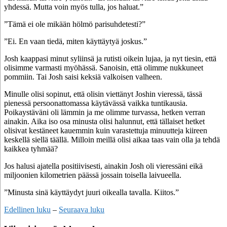
yhdessä. Mutta voin myös tulla, jos haluat.”
”Tämä ei ole mikään hölmö parisuhdetesti?”
”Ei. En vaan tiedä, miten käyttäytyä joskus.”
Josh kaappasi minut syliinsä ja rutisti oikein lujaa, ja nyt tiesin, että
olisimme varmasti myöhässä. Sanoisin, että olimme nukkuneet
pommiin. Tai Josh saisi keksiä valkoisen valheen.
Minulle olisi sopinut, että olisin viettänyt Joshin vieressä, tässä
pienessä persoonattomassa käytävässä vaikka tuntikausia.
Poikaystäväni oli lämmin ja me olimme turvassa, hetken verran
ainakin. Aika iso osa minusta olisi halunnut, että tällaiset hetket
olisivat kestäneet kauemmin kuin varastettuja minuutteja kiireen
keskellä siellä täällä. Milloin meillä olisi aikaa taas vain olla ja tehdä
kaikkea tyhmää?
Jos halusi ajatella positiivisesti, ainakin Josh oli vieressäni eikä
miljoonien kilometrien päässä jossain toisella laivueella.
”Minusta sinä käyttäydyt juuri oikealla tavalla. Kiitos.”
Edellinen luku
–
Seuraava luku