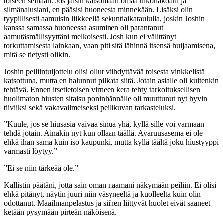
toiseen seinään. Jos jäisin katsomaan omaa ulkonäköäni ja
silmänalusiani, en pääsisi huoneesta minnekään. Lisäksi olin
tyypillisesti aamuisin liikkeellä sekuntiaikataululla, joskin Joshin
kanssa samassa huoneessa asuminen oli parantanut
aamutäsmällisyyttäni melkoisesti. Josh kun ei välittänyt
torkuttamisesta lainkaan, vaan piti sitä lähinnä itsensä huijaamisena,
mitä se tietysti olikin.
Joshin peiliintuijottelu olisi ollut viihdyttävää toisesta vinkkelistä
katsottuna, mutta en halunnut pilkata siitä. Jotain asialle oli kuitenkin
tehtävä. Ennen itsetietoisen virneen kera tehty tarkoituksellisen
huolimaton hiusten sitaisu poninhännälle oli muuttunut nyt hyvin
tiiviiksi sekä vakavailmeiseksi peilikuvan tarkasteluksi.
”Kuule, jos se hiusasia vaivaa sinua yhä, kyllä sille voi varmaan
tehdä jotain. Ainakin nyt kun ollaan täällä. Avaruusasema ei ole
ehkä ihan sama kuin iso kaupunki, mutta kyllä täältä joku hiustyyppi
varmasti löytyy.”
”Ei se niin tärkeää ole.”
Kallistin päätäni, jotta sain oman naamani näkymään peiliin. Ei olisi
ehkä pitänyt, näytin juuri niin väsyneeltä ja kuolleelta kuin olin
odottanut. Maailmanpelastus ja siihen liittyvät huolet eivät saaneet
ketään pysymään pirteän näköisenä.