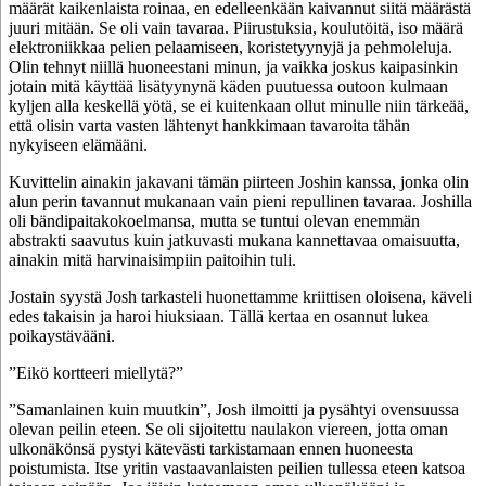
määrät kaikenlaista roinaa, en edelleenkään kaivannut siitä määrästä
juuri mitään. Se oli vain tavaraa. Piirustuksia, koulutöitä, iso määrä
elektroniikkaa pelien pelaamiseen, koristetyynyjä ja pehmoleluja.
Olin tehnyt niillä huoneestani minun, ja vaikka joskus kaipasinkin
jotain mitä käyttää lisätyynynä käden puutuessa outoon kulmaan
kyljen alla keskellä yötä, se ei kuitenkaan ollut minulle niin tärkeää,
että olisin varta vasten lähtenyt hankkimaan tavaroita tähän
nykyiseen elämääni.
Kuvittelin ainakin jakavani tämän piirteen Joshin kanssa, jonka olin
alun perin tavannut mukanaan vain pieni repullinen tavaraa. Joshilla
oli bändipaitakokoelmansa, mutta se tuntui olevan enemmän
abstrakti saavutus kuin jatkuvasti mukana kannettavaa omaisuutta,
ainakin mitä harvinaisimpiin paitoihin tuli.
Jostain syystä Josh tarkasteli huonettamme kriittisen oloisena, käveli
edes takaisin ja haroi hiuksiaan. Tällä kertaa en osannut lukea
poikaystävääni.
”Eikö kortteeri miellytä?”
”Samanlainen kuin muutkin”, Josh ilmoitti ja pysähtyi ovensuussa
olevan peilin eteen. Se oli sijoitettu naulakon viereen, jotta oman
ulkonäkönsä pystyi kätevästi tarkistamaan ennen huoneesta
poistumista. Itse yritin vastaavanlaisten peilien tullessa eteen katsoa