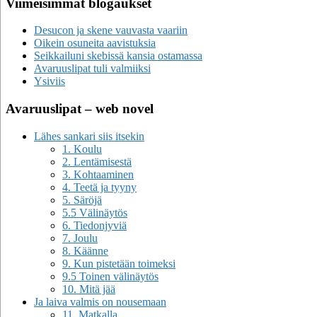
Viimeisimmät blogaukset
Desucon ja skene vauvasta vaariin
Oikein osuneita aavistuksia
Seikkailuni skebissä kansia ostamassa
Avaruuslipat tuli valmiiksi
Ysiviis
Avaruuslipat – web novel
Lähes sankari siis itsekin
1. Koulu
2. Lentämisestä
3. Kohtaaminen
4. Teetä ja tyyny
5. Säröjä
5.5 Välinäytös
6. Tiedonjyviä
7. Joulu
8. Käänne
9. Kun pistetään toimeksi
9.5 Toinen välinäytös
10. Mitä jää
Ja laiva valmis on nousemaan
11. Matkalla