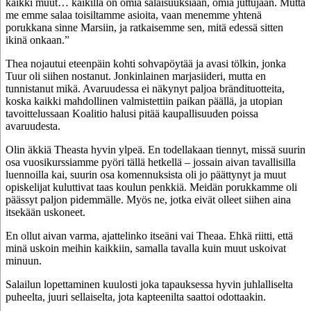
kaikki muut… kaikilla on omia salaisuuksiaan, omia juttujaan. Mutta
me emme salaa toisiltamme asioita, vaan menemme yhtenä
porukkana sinne Marsiin, ja ratkaisemme sen, mitä edessä sitten
ikinä onkaan.”
Thea nojautui eteenpäin kohti sohvapöytää ja avasi tölkin, jonka
Tuur oli siihen nostanut. Jonkinlainen marjasiideri, mutta en
tunnistanut mikä. Avaruudessa ei näkynyt paljoa brändituotteita,
koska kaikki mahdollinen valmistettiin paikan päällä, ja utopian
tavoittelussaan Koalitio halusi pitää kaupallisuuden poissa
avaruudesta.
Olin äkkiä Theasta hyvin ylpeä. En todellakaan tiennyt, missä suurin
osa vuosikurssiamme pyöri tällä hetkellä – jossain aivan tavallisilla
luennoilla kai, suurin osa komennuksista oli jo päättynyt ja muut
opiskelijat kuluttivat taas koulun penkkiä. Meidän porukkamme oli
päässyt paljon pidemmälle. Myös ne, jotka eivät olleet siihen aina
itsekään uskoneet.
En ollut aivan varma, ajattelinko itseäni vai Theaa. Ehkä riitti, että
minä uskoin meihin kaikkiin, samalla tavalla kuin muut uskoivat
minuun.
Salailun lopettaminen kuulosti joka tapauksessa hyvin juhlalliselta
puheelta, juuri sellaiselta, jota kapteenilta saattoi odottaakin.