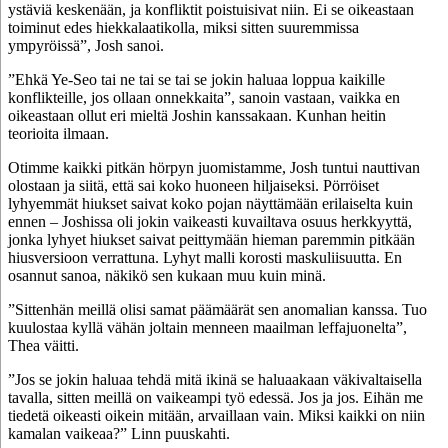
ystäviä keskenään, ja konfliktit poistuisivat niin. Ei se oikeastaan
toiminut edes hiekkalaatikolla, miksi sitten suuremmissa
ympyröissä”, Josh sanoi.
”Ehkä Ye-Seo tai ne tai se tai se jokin haluaa loppua kaikille
konflikteille, jos ollaan onnekkaita”, sanoin vastaan, vaikka en
oikeastaan ollut eri mieltä Joshin kanssakaan. Kunhan heitin
teorioita ilmaan.
Otimme kaikki pitkän hörpyn juomistamme, Josh tuntui nauttivan
olostaan ja siitä, että sai koko huoneen hiljaiseksi. Pörröiset
lyhyemmät hiukset saivat koko pojan näyttämään erilaiselta kuin
ennen – Joshissa oli jokin vaikeasti kuvailtava osuus herkkyyttä,
jonka lyhyet hiukset saivat peittymään hieman paremmin pitkään
hiusversioon verrattuna. Lyhyt malli korosti maskuliisuutta. En
osannut sanoa, näkikö sen kukaan muu kuin minä.
”Sittenhän meillä olisi samat päämäärät sen anomalian kanssa. Tuo
kuulostaa kyllä vähän joltain menneen maailman leffajuonelta”,
Thea väitti.
”Jos se jokin haluaa tehdä mitä ikinä se haluaakaan väkivaltaisella
tavalla, sitten meillä on vaikeampi työ edessä. Jos ja jos. Eihän me
tiedetä oikeasti oikein mitään, arvaillaan vain. Miksi kaikki on niin
kamalan vaikeaa?” Linn puuskahti.