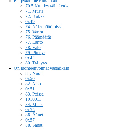
Kuljetaan me rinnakkain
70.5 Kuudes välinäytös
71. Musta
72. Kukka
0x49
74. Näkymättömissä
75. Varjot
76. Päämäärät
77. Lähtö
78. Valo
79. Pimeys
0x4f
80. Tyhjyys
On luonteenvoimat vastakkain
81. Nuoli
0x50
82. Aika
0x51
83. Poissa
1010011
84. Muste
0x55
86. Äänet
0x57
88. Sanat