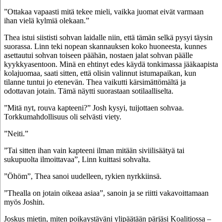
”Ottakaa vapaasti mitä tekee mieli, vaikka juomat eivät varmaan
ihan vielä kylmiä olekaan.”
Thea istui siististi sohvan laidalle niin, että tämän selkä pysyi täysin
suorassa. Linn teki nopean skannauksen koko huoneesta, kunnes
asettautui sohvan toiseen päähän, nostaen jalat sohvan päälle
kyykkyasentoon. Minä en ehtinyt edes käydä tonkimassa jääkaapista
kolajuomaa, saati sitten, että olisin valinnut istumapaikan, kun
tilanne tuntui jo etenevän. Thea vaikutti kärsimättömältä ja
odottavan jotain. Tämä näytti suorastaan sotilaalliselta.
”Mitä nyt, rouva kapteeni?” Josh kysyi, tuijottaen sohvaa.
Torkkumahdollisuus oli selvästi viety.
”Neiti.”
”Tai sitten ihan vain kapteeni ilman mitään siviilisäätyä tai
sukupuolta ilmoittavaa”, Linn kuittasi sohvalta.
”Öhöm”, Thea sanoi uudelleen, rykien nyrkkiinsä.
”Thealla on jotain oikeaa asiaa”, sanoin ja se riitti vakavoittamaan
myös Joshin.
Joskus mietin, miten poikaystäväni ylipäätään pärjäsi Koalitiossa –