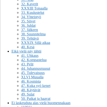
32. Kaverit
XXXIII Toisaalla
33. Kuulustelut
34. Yhteistyö
35. Siivet
36. Juhlat
37. Jälkeen
38. Suunnitelma
39. Tehtävä
XXXIX Sillä aikaa
40. Kesä
Eikä vielä näy tähtii
41. Uhkaus
42. Kompastelua
43. Pelit
44. Juhannusruusut
45. Tulevaisuus
XLVI Muualla
46. Kosmista
47. Kuka syö kenet
48. Käytävät
49. Sulat
50. Paikat ja haavat
Ei laskeuduta alas vielä huomennakaan