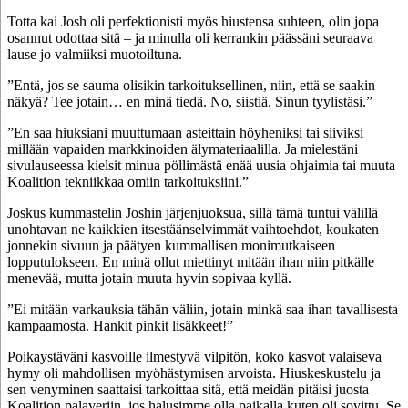
Totta kai Josh oli perfektionisti myös hiustensa suhteen, olin jopa
osannut odottaa sitä – ja minulla oli kerrankin päässäni seuraava
lause jo valmiiksi muotoiltuna.
”Entä, jos se sauma olisikin tarkoituksellinen, niin, että se saakin
näkyä? Tee jotain… en minä tiedä. No, siistiä. Sinun tyylistäsi.”
”En saa hiuksiani muuttumaan asteittain höyheniksi tai siiviksi
millään vapaiden markkinoiden älymateriaalilla. Ja mielestäni
sivulauseessa kielsit minua pöllimästä enää uusia ohjaimia tai muuta
Koalition tekniikkaa omiin tarkoituksiini.”
Joskus kummastelin Joshin järjenjuoksua, sillä tämä tuntui välillä
unohtavan ne kaikkien itsestäänselvimmät vaihtoehdot, koukaten
jonnekin sivuun ja päätyen kummallisen monimutkaiseen
lopputulokseen. En minä ollut miettinyt mitään ihan niin pitkälle
menevää, mutta jotain muuta hyvin sopivaa kyllä.
”Ei mitään varkauksia tähän väliin, jotain minkä saa ihan tavallisesta
kampaamosta. Hankit pinkit lisäkkeet!”
Poikaystäväni kasvoille ilmestyvä vilpitön, koko kasvot valaiseva
hymy oli mahdollisen myöhästymisen arvoista. Hiuskeskustelu ja
sen venyminen saattaisi tarkoittaa sitä, että meidän pitäisi juosta
Koalition palaveriin, jos halusimme olla paikalla kuten oli sovittu. Se