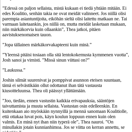
”Edessä on paljon sellaista, mistä kukaan ei tiedä yhtään mitään. Ei
edes Koalitio, senhän takia ne ovat meidät valinneet. Jos niillä olisi
parempia asiantuntijoita, eiköhän sieltä olisi laitettu matkaan ne. Tai
varmaan laitetaankin, jos niillä on, mutta meidät lasketaan mukaan,
niin märkäkorvia kuin ollaankin”, Thea jatkoi, pitäen
aavistuksenomaisen tauon.
”Jopa tällainen märkäkorvakapteeni kuin minä.”
”Yleensä pitäisi tosiaan olla sitä lentokokemusta kymmenen vuotta”,
Josh sanoi ja virnisti. ”Missä sinun viittasi on?”
”Laukussa.”
Joshin silmät suurenivat ja pomppivat asunnon eteisen suuntaan,
tämä ei selvästikään ollut odottanut ihan tätä vastausta
kiusoitteluunsa. Thea oli päässyt yllättämään.
”Joo, tiedän, ennen vastustin kaikkia erivapauksia, sääntöjen
taivuttamista ja muuta sellaista. Vastustan osin edelleenkin. En
kuitenkaan aio myöskään nynnyillä ja mennä sanomaan Koalitiolle,
että ottakaa luvat pois, käyn koulun loppuun ennen kuin olen
valmis. En minä nyt ihan niin typerä ole”, Thea nauroi. ”On
minullakin jotain kunnianhimoa. Jos se viitta on kerran annettu, se