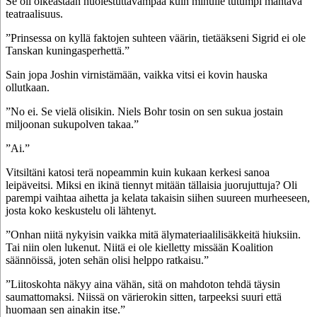
Se oli oikeastaan huolestuttavampaa kuin minulle tutumpi mahtava
teatraalisuus.
”Prinsessa on kyllä faktojen suhteen väärin, tietääkseni Sigrid ei ole
Tanskan kuningasperhettä.”
Sain jopa Joshin virnistämään, vaikka vitsi ei kovin hauska
ollutkaan.
”No ei. Se vielä olisikin. Niels Bohr tosin on sen sukua jostain
miljoonan sukupolven takaa.”
”Ai.”
Vitsiltäni katosi terä nopeammin kuin kukaan kerkesi sanoa
leipäveitsi. Miksi en ikinä tiennyt mitään tällaisia juorujuttuja? Oli
parempi vaihtaa aihetta ja kelata takaisin siihen suureen murheeseen,
josta koko keskustelu oli lähtenyt.
”Onhan niitä nykyisin vaikka mitä älymateriaalilisäkkeitä hiuksiin.
Tai niin olen lukenut. Niitä ei ole kielletty missään Koalition
säännöissä, joten sehän olisi helppo ratkaisu.”
”Liitoskohta näkyy aina vähän, sitä on mahdoton tehdä täysin
saumattomaksi. Niissä on värierokin sitten, tarpeeksi suuri että
huomaan sen ainakin itse.”