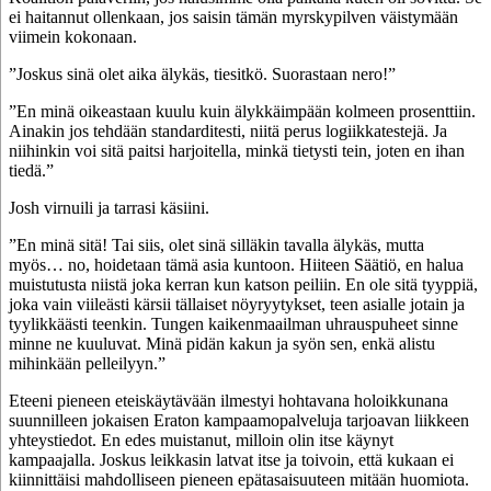
ei haitannut ollenkaan, jos saisin tämän myrskypilven väistymään
viimein kokonaan.
”Joskus sinä olet aika älykäs, tiesitkö. Suorastaan nero!”
”En minä oikeastaan kuulu kuin älykkäimpään kolmeen prosenttiin.
Ainakin jos tehdään standarditesti, niitä perus logiikkatestejä. Ja
niihinkin voi sitä paitsi harjoitella, minkä tietysti tein, joten en ihan
tiedä.”
Josh virnuili ja tarrasi käsiini.
”En minä sitä! Tai siis, olet sinä silläkin tavalla älykäs, mutta
myös… no, hoidetaan tämä asia kuntoon. Hiiteen Säätiö, en halua
muistutusta niistä joka kerran kun katson peiliin. En ole sitä tyyppiä,
joka vain viileästi kärsii tällaiset nöyryytykset, teen asialle jotain ja
tyylikkäästi teenkin. Tungen kaikenmaailman uhrauspuheet sinne
minne ne kuuluvat. Minä pidän kakun ja syön sen, enkä alistu
mihinkään pelleilyyn.”
Eteeni pieneen eteiskäytävään ilmestyi hohtavana holoikkunana
suunnilleen jokaisen Eraton kampaamopalveluja tarjoavan liikkeen
yhteystiedot. En edes muistanut, milloin olin itse käynyt
kampaajalla. Joskus leikkasin latvat itse ja toivoin, että kukaan ei
kiinnittäisi mahdolliseen pieneen epätasaisuuteen mitään huomiota.