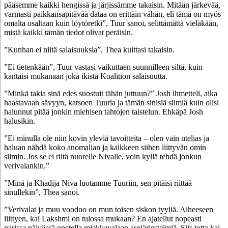
pääsemme kaikki hengissä ja järjissämme takaisin. Mitään järkevää,
varmasti paikkansapitävää dataa on erittäin vähän, eli tämä on myös
omalta osaltaan kuin löytöretki”, Tuur sanoi, selittämättä vieläkään,
mistä kaikki tämän tiedot olivat peräisin.
”Kunhan ei niitä salaisuuksia”, Thea kuittasi takaisin.
”Ei tietenkään”, Tuur vastasi vaikuttaen suunnilleen siltä, kuin
kantaisi mukanaan joka ikistä Koalition salaisuutta.
”Minkä takia sinä edes suostuit tähän juttuun?” Josh ihmetteli, aika
haastavaan sävyyn, katsoen Tuuria ja tämän sinisiä silmiä kuin olisi
halunnut pitää jonkin miehisen tahtojen taistelun. Ehkäpä Josh
halusikin.
”Ei minulla ole niin kovin yleviä tavoitteita – olen vain utelias ja
haluan nähdä koko anomalian ja kaikkeen siihen liittyvän omin
silmin. Jos se ei riitä nuorelle Nivalle, voin kyllä tehdä jonkun
verivalankin.”
”Minä ja Khadija Niva luotamme Tuuriin, sen pitäisi riittää
sinullekin”, Thea sanoi.
”Verivalat ja muu voodoo on mun toisen siskon tyyliä. Aiheeseen
liittyen, kai Lakshmi on tulossa mukaan? En ajatellut nopeasti
parissa päivässä opetella miekkavalaan asejärjestelmiä. Siis totta kai