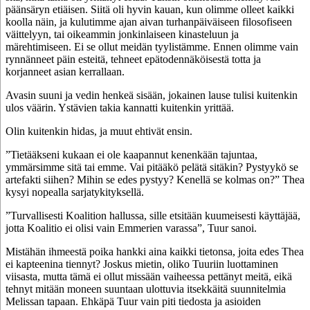
päänsäryn etiäisen. Siitä oli hyvin kauan, kun olimme olleet kaikki
koolla näin, ja kulutimme ajan aivan turhanpäiväiseen filosofiseen
väittelyyn, tai oikeammin jonkinlaiseen kinasteluun ja
märehtimiseen. Ei se ollut meidän tyylistämme. Ennen olimme vain
rynnänneet päin esteitä, tehneet epätodennäköisestä totta ja
korjanneet asian kerrallaan.
Avasin suuni ja vedin henkeä sisään, jokainen lause tulisi kuitenkin
ulos väärin. Ystävien takia kannatti kuitenkin yrittää.
Olin kuitenkin hidas, ja muut ehtivät ensin.
”Tietääkseni kukaan ei ole kaapannut kenenkään tajuntaa,
ymmärsimme sitä tai emme. Vai pitääkö pelätä sitäkin? Pystyykö se
artefakti siihen? Mihin se edes pystyy? Kenellä se kolmas on?” Thea
kysyi nopealla sarjatykityksellä.
”Turvallisesti Koalition hallussa, sille etsitään kuumeisesti käyttäjää,
jotta Koalitio ei olisi vain Emmerien varassa”, Tuur sanoi.
Mistähän ihmeestä poika hankki aina kaikki tietonsa, joita edes Thea
ei kapteenina tiennyt? Joskus mietin, oliko Tuuriin luottaminen
viisasta, mutta tämä ei ollut missään vaiheessa pettänyt meitä, eikä
tehnyt mitään moneen suuntaan ulottuvia itsekkäitä suunnitelmia
Melissan tapaan. Ehkäpä Tuur vain piti tiedosta ja asioiden