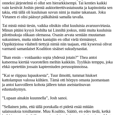
onneksi järjestelmä ei ollut sen hierarkkisempi. Tai kenties kaikki
vain kestivät Joshin pientä auktoriteettivastaisuutta ja kapinointia sen
takia, että tällä oli kuuluisan suvun nimi ja maine takanaan. Joku
Virtanen ei olisi päässyt pälkähästä samalla tavalla.
Tai mistä minä tiesin, vaikka olisikin ollut kuuluisia avaruusvirtasia.
Minun pitäisi kysyä Joshilta tai Linniltä joskus, mitä muita kuuluisia
pilottisukuja olikaan olemassa. Osasin arvata sentään muutaman
sukunimen, mutta niiden kantajiin en ollut vielä törmännyt.
Oppikirjoissa vilahteli tiettyjä nimiä niin taajaan, että kyseessä olivat
varmasti samanlaiset Koalition sisäiset sukudynastiat.
”Ihan ensin – voidaanko sopia yhdessä jotain?” Thea antoi
katseensa kiertää vuorotellen meihin kaikkiin. Tyylikäs temppu, joka
ehkä opetettiin jossain kapteeniuden perusopinnoissa.
”Kai se riippuu lupauksesta”, Tuur ilmoitti, tummat hiukset
kattolampun valossa kiiltäen. Tämä otti hörpyn omasta juomastaan
ja antoi kasvoilleen kohota jälleen tutun aseistariisuvan
edustushymyn.
”Lupaan ainakin kuunnella”, Josh sanoi.
”Sellainen juttu, että tällä porukalla ei pidetä enää mitään
salaisuuksia toisiltamme. Muu Koalitio, Säätiö, en edes tiedä, ketkä