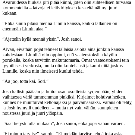
Avaruudessa hiuksia piti pitää kiinni, joten olin suhteellisen turvassa
kommenteilta – latvoja ei lettivirityksen keskeltä nähnyt juuri
kukaan.
”Ehkä sinun pitäisi mennä Linnin kanssa, kaikki tällainen on
enemmän Linnin alaa.”
”Ajattelin kyllä mennä yksin”, Josh sanoi.
Aivan, eiväthän pojat tehneet tällaisia asioita aina jonkun kanssa
kahdestaan. Linniltä olin oppinut, että vaateostoksilla käytiin
porukalla, koska tarvittiin makutuomaria. Omat vaateostokseni tein
tyypillisesti verkosta, mutta olin kohteliaasti jakanut niitä joskus
Linnille, koska niin ilmeisesti kuului tehdä.
”Aa joo, totta kai. Sori.”
Josh kallisti päätään ja huitoi osan osoitteista syrjempään, yhden
vaihtaessa väriä tummemman pinkiksi. Kirjaimet hohtivat hetken,
kunnes ne muuttuivat kellonajaksi ja päivämääräksi. Varaus oli tehty,
ja Josh hymyili uudelleen – mutta nyt vain vähän, suunpielen
noustessa juuri ja juuri ylöspäin.
”Saat tietysti tulla mukaan”, Josh sanoi, ehkä jopa vähän varoen.
”Ei minun tarvitse”, sanoin. ”Ei meidän tarvitse tehdä joka asiaa